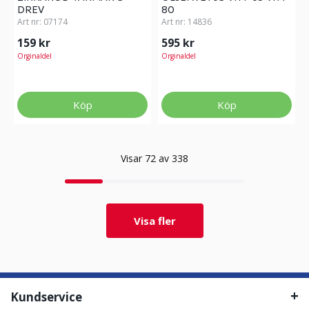
DREV
80
Art nr:
07174
Art nr:
14836
159 kr
595 kr
Orginaldel
Orginaldel
Köp
Köp
Visar 72 av 338
Visa fler
Kundservice