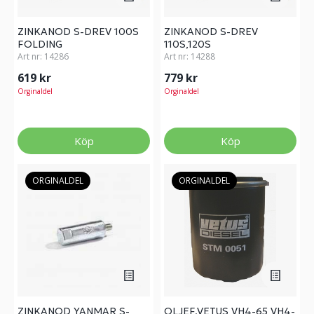
ZINKANOD S-DREV 100S
ZINKANOD S-DREV
FOLDING
110S,120S
Art nr:
14286
Art nr:
14288
619 kr
779 kr
Orginaldel
Orginaldel
Köp
Köp
ORGINALDEL
ORGINALDEL
ZINKANOD YANMAR S-
OLJEF.VETUS VH4-65 VH4-