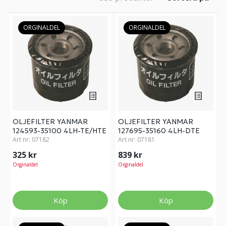
ORGINALDEL
ORGINALDEL
OLJEFILTER YANMAR
OLJEFILTER YANMAR
124593-35100 4LH-TE/HTE
127695-35160 4LH-DTE
Art nr:
07182
Art nr:
07181
325 kr
839 kr
Orginaldel
Orginaldel
Köp
Köp