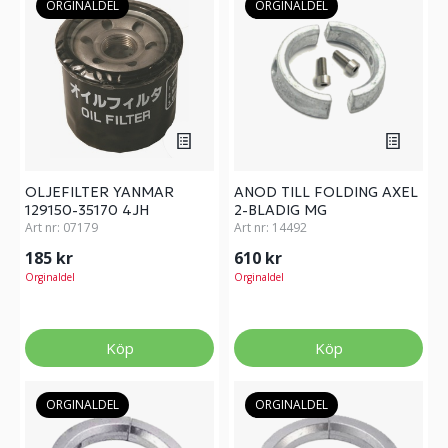
ORGINALDEL
ORGINALDEL
OLJEFILTER YANMAR
ANOD TILL FOLDING AXEL
129150-35170 4JH
2-BLADIG MG
Art nr:
07179
Art nr:
14492
185 kr
610 kr
Orginaldel
Orginaldel
Köp
Köp
ORGINALDEL
ORGINALDEL