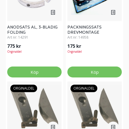
ANODSATS AL, 3-BLADIG
PACKNINGSSATS
FOLDING
DREVMONTAGE
Art nr:
14291
Art nr:
14958
775 kr
175 kr
Orginaldel
Orginaldel
Köp
Köp
ORGINALDEL
ORGINALDEL