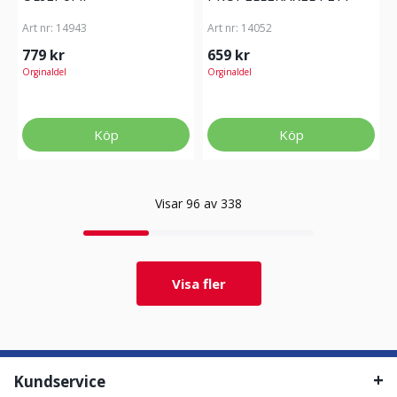
Art nr:
14943
Art nr:
14052
779 kr
659 kr
Orginaldel
Orginaldel
Köp
Köp
Visar 96 av 338
Visa fler
Kundservice