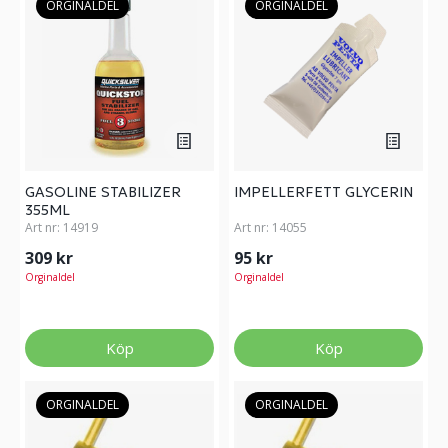
ORGINALDEL
ORGINALDEL
GASOLINE STABILIZER
IMPELLERFETT GLYCERIN
355ML
Art nr:
14919
Art nr:
14055
309 kr
95 kr
Orginaldel
Orginaldel
Köp
Köp
ORGINALDEL
ORGINALDEL