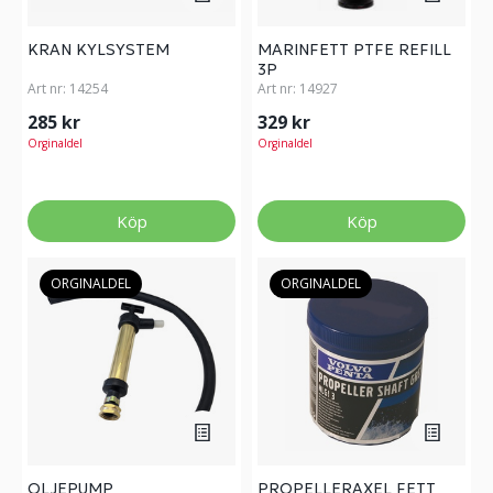
KRAN KYLSYSTEM
MARINFETT PTFE REFILL
3P
Art nr:
14254
Art nr:
14927
285 kr
329 kr
Orginaldel
Orginaldel
Köp
Köp
ORGINALDEL
ORGINALDEL
OLJEPUMP
PROPELLERAXEL FETT