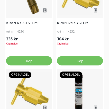
KRAN KYLSYSTEM
KRAN KYLSYSTEM
Art nr:
14250
Art nr:
14252
335 kr
304 kr
Orginaldel
Orginaldel
Köp
Köp
ORGINALDEL
ORGINALDEL