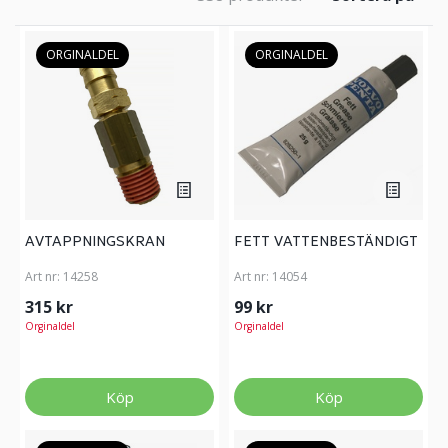
ORGINALDEL
ORGINALDEL
AVTAPPNINGSKRAN
FETT VATTENBESTÄNDIGT
Art nr:
14258
Art nr:
14054
315 kr
99 kr
Orginaldel
Orginaldel
Köp
Köp