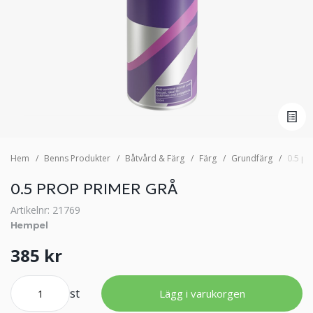
Hem
Benns Produkter
Båtvård & Färg
Färg
Grundfärg
0.5 pr
0.5 PROP PRIMER GRÅ
Artikelnr: 21769
Hempel
385 kr
st
Lägg i varukorgen