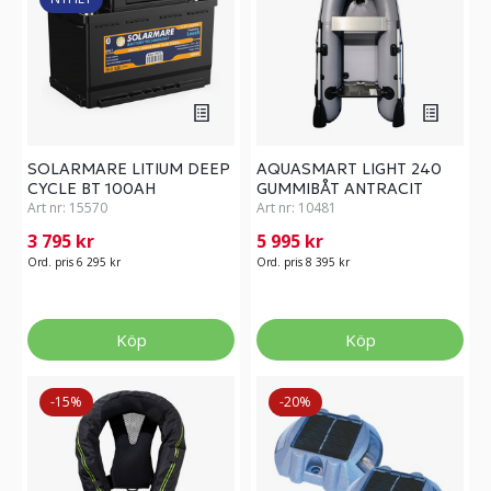
SOLARMARE LITIUM DEEP
AQUASMART LIGHT 240
CYCLE BT 100AH
GUMMIBÅT ANTRACIT
Art nr:
15570
Art nr:
10481
3 795 kr
5 995 kr
Ord. pris 6 295 kr
Ord. pris 8 395 kr
Köp
Köp
-15%
-20%