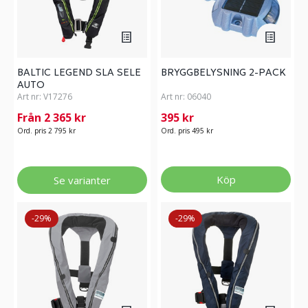
BALTIC LEGEND SLA SELE
BRYGGBELYSNING 2-PACK
AUTO
Art nr:
V17276
Art nr:
06040
Från 2 365 kr
395 kr
Ord. pris 2 795 kr
Ord. pris 495 kr
Köp
Se varianter
-29%
-29%