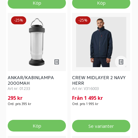
Köp
Köp
-25%
-25%
ANKAR/KABINLAMPA
CREW MIDLAYER 2 NAVY
2000MAH
HERR
Art nr:
01233
Art nr:
V316003
295 kr
Från 1 495 kr
Ord. pris 395 kr
Ord. pris 1 995 kr
Köp
Se varianter