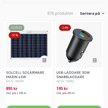
876 produkter
Sortera på
OUTLET
-34%
-61%
SOLCELL SOLARMARE
USB-LADDARE 30W
MARIN 45W
SNABBLADDARE
Art nr:
06038
Art nr:
10082
895 kr
195 kr
Ord. pris 2 290 kr
Ord. pris 295 kr