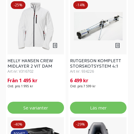
-25%
-14%
HELLY HANSEN CREW
RUTGERSON KOMPLETT
MIDLAYER 2 VIT DAM
STORSKOTSYSTEM 4:1
Art nr:
V316702
Art nr:
934226
Från 1 495 kr
6 499 kr
Ord. pris 1 995 kr
Ord. pris 7 599 kr
Se varianter
Läs mer
-40%
-29%
NYHET