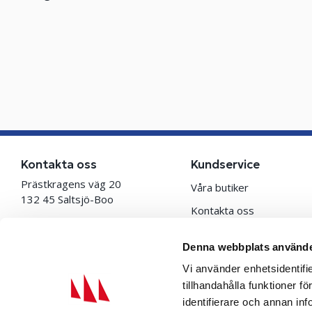
Kontakta oss
Kundservice
Prästkragens väg 20
Våra butiker
132 45 Saltsjö-Boo
Kontakta oss
Telefon
Presentkort
010-722 20 90
Denna webbplats använde
Ångra ditt köp
Vi använder enhetsidentifi
E-post
Köpvillkor
tillhandahålla funktioner f
info@benns.se
Integritetspolicy
identifierare och annan inf