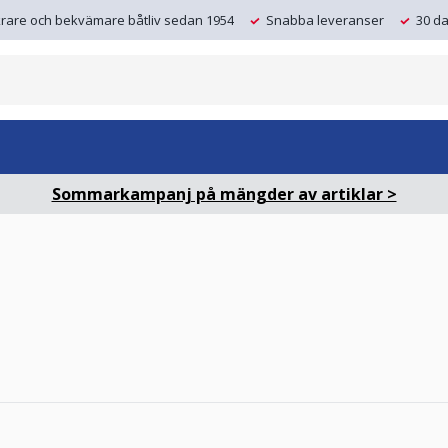
krare och bekvämare båtliv sedan 1954
Snabba leveranser
30 da
Sommarkampanj på mängder av artiklar >