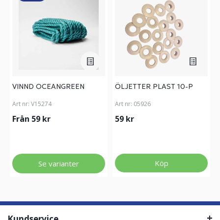
VINND OCEANGREEN
ÖLJETTER PLAST 10-P
Art nr:
V15274
Art nr:
05926
Från 59 kr
59 kr
Köp
Se varianter
Kundservice