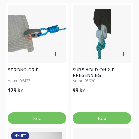
STRONG-GRIP
SURE HOLD ON 2-P
PRESENNING
Art nr:
06427
Art nr:
05920
129 kr
99 kr
Köp
Köp
NYHET