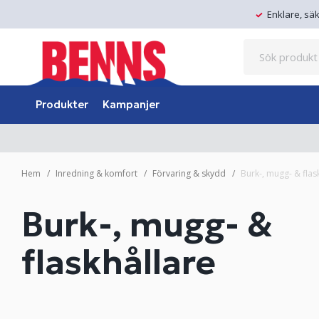
Enklare, sä
Produkter
Kampanjer
Hem
Inredning & komfort
Förvaring & skydd
Burk-, mugg- & flas
Burk-, mugg- &
flaskhållare