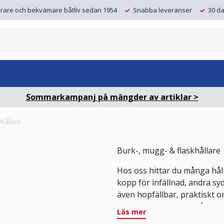
krare och bekvämare båtliv sedan 1954
Snabba leveranser
30 da
Sommarkampanj på mängder av artiklar >
khållare
Burk-, mugg- & flaskhållare
Hos oss hittar du många hålla
kopp för infällnad, andra s
även hopfällbar, praktiskt o
flaskor och muggar. Både en
Läs mer
eller annan inredning ombor