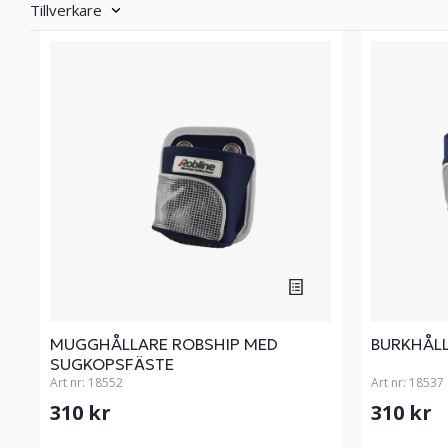
Tillverkare
MUGGHÅLLARE ROBSHIP MED
BURKHÅLL
SUGKOPSFÄSTE
Art nr:
18552
Art nr:
18537
310 kr
310 kr