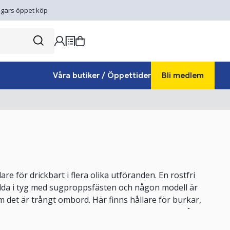
gars öppet köp
Våra butiker / Öppettider
Bli medlem
re för drickbart i flera olika utföranden. En rostfri
ydda i tyg med sugproppsfästen och någon modell är
m det är trångt ombord. Här finns hållare för burkar,
kla och dubbla. Allt enkelt att mmatcha med fallpåsarna
d!