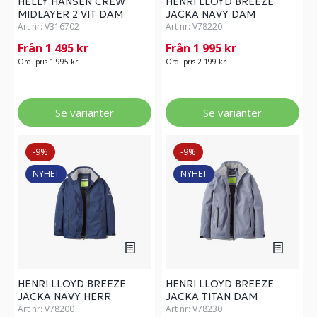
HELLY HANSEN CREW
HENRI LLOYD BREEZE
MIDLAYER 2 VIT DAM
JACKA NAVY DAM
Art nr:
V316702
Art nr:
V78220
Från 1 495 kr
Från 1 995 kr
Ord. pris 1 995 kr
Ord. pris 2 199 kr
Se varianter
Se varianter
-9%
-9%
NYHET
NYHET
HENRI LLOYD BREEZE
HENRI LLOYD BREEZE
JACKA NAVY HERR
JACKA TITAN DAM
Art nr:
V78200
Art nr:
V78230