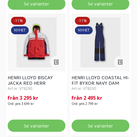
Se varianter
Se varianter
-11%
-11%
NYHET
NYHET
HENRI LLOYD BISCAY
HENRI LLOYD COASTAL HI-
JACKA RED HERR
FIT BYXOR NAVY DAM
Art nr:
V78290
Art nr:
V78330
Från 3 295 kr
Från 2 495 kr
Ord. pris 3 699 kr
Ord. pris 2 799 kr
Se varianter
Se varianter