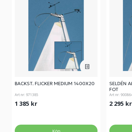
BACKST. FLICKER MEDIUM 1400X20
SELDÉN A
FOT
Art nr:
971385
Art nr:
90086
1 385 kr
2 295 k
Köp