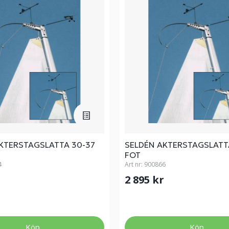
KTERSTAGSLATTA 30-37
SELDÉN AKTERSTAGSLATT
FOT
4
Art nr:
900866
r
2 895 kr
Köp
Köp