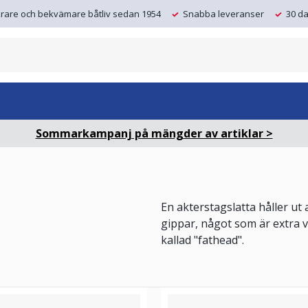
krare och bekvämare båtliv sedan 1954
Snabba leveranser
30 da
Sommarkampanj på mängder av artiklar >
En akterstagslatta håller ut 
gippar, något som är extra v
kallad "fathead".