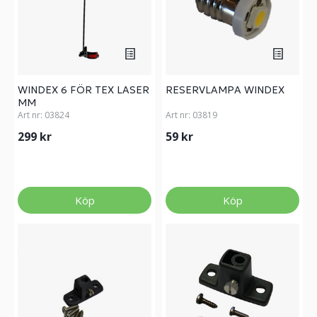
WINDEX 6 FÖR TEX LASER
RESERVLAMPA WINDEX
MM
Art nr:
03824
Art nr:
03819
299 kr
59 kr
Köp
Köp