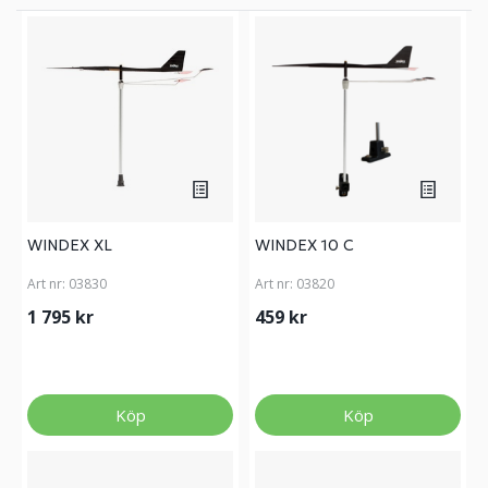
WINDEX XL
WINDEX 10 C
Art nr:
03830
Art nr:
03820
1 795 kr
459 kr
Köp
Köp