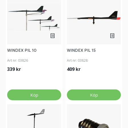
WINDEX PIL 10
WINDEX PIL 15
Art nr:
03826
Art nr:
03828
339 kr
409 kr
Köp
Köp