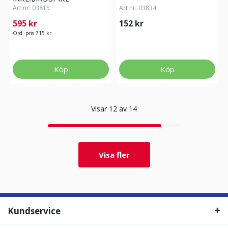
Art nr:
03815
Art nr:
03834
595 kr
152 kr
Ord. pris 715 kr
Köp
Köp
Visar 12 av 14
Visa fler
Kundservice