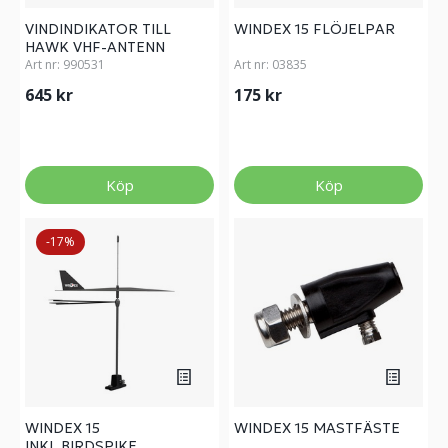
VINDINDIKATOR TILL
WINDEX 15 FLÖJELPAR
HAWK VHF-ANTENN
Art nr:
990531
Art nr:
03835
645 kr
175 kr
Köp
Köp
-17%
WINDEX 15
WINDEX 15 MASTFÄSTE
INKL.BIRDSPIKE