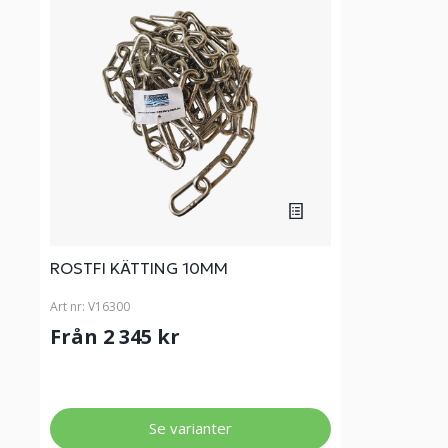
ROSTFI KÄTTING 10MM
Art nr:
V16300
Från 2 345 kr
Se varianter