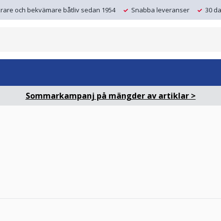
krare och bekvämare båtliv sedan 1954
Snabba leveranser
30 da
Sommarkampanj på mängder av artiklar >