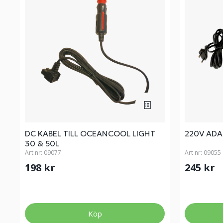
DC KABEL TILL OCEANCOOL LIGHT
220V AD
30 & 50L
Art nr:
09077
Art nr:
09055
198 kr
245 kr
Köp