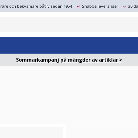
krare och bekvämare båtliv sedan 1954
Snabba leveranser
30 da
Sommarkampanj på mängder av artiklar >