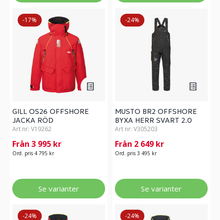
-17%
-24%
GILL OS26 OFFSHORE
MUSTO BR2 OFFSHORE
JACKA RÖD
BYXA HERR SVART 2.0
Art nr:
V19262
Art nr:
V305203
Från 3 995 kr
Från 2 649 kr
Ord. pris 4 795 kr
Ord. pris 3 495 kr
Se varianter
Se varianter
-24%
-24%