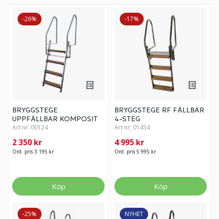
-26%
-17%
BRYGGSTEGE
BRYGGSTEGE RF FÄLLBAR
UPPFÄLLBAR KOMPOSIT
4-STEG
4-STEG
Art nr:
00124
Art nr:
01454
2 350 kr
4 995 kr
Ord. pris 3 195 kr
Ord. pris 5 995 kr
Köp
Köp
-25%
NYHET