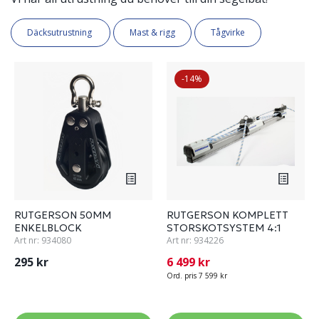
Däcksutrustning
Mast & rigg
Tågvirke
-14%
RUTGERSON 50MM
RUTGERSON KOMPLETT
ENKELBLOCK
STORSKOTSYSTEM 4:1
Art nr:
934080
Art nr:
934226
295 kr
6 499 kr
Ord. pris 7 599 kr