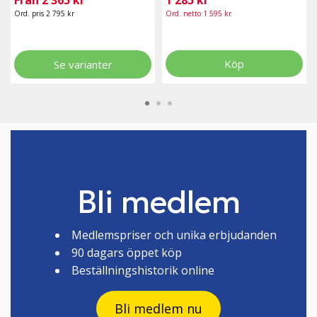
Från 2 365 kr
1 285 kr
Ord. pris 2 795 kr
Ord. netto 1 595 kr
Köp
Se varianter
Bli medlem
Medlemspriser och unika erbjudanden
90 dagars öppet köp
Beställningshistorik online
Bli medlem nu