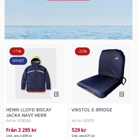
-11%
-22%
NYHET
HENRI LLOYD BISCAY
VIKSTOL E-BRIDGE
JACKA NAVY HERR
Art nr:
V78280
Art nr:
02970
Från 3 295 kr
529 kr
Ord. pris 3 699 kr
Ord. pris 675 kr