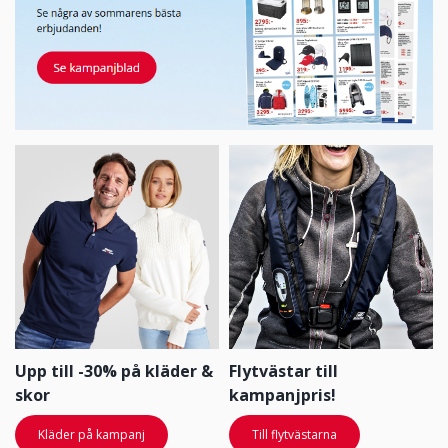
Upp till -30% på kläder &
Flytvästar till
skor
kampanjpris!
Kläder på kampanj
Till flytvästarna