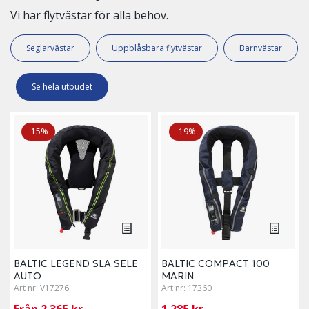
Vi har flytvästar för alla behov.
Seglarvästar
Uppblåsbara flytvästar
Barnvästar
Se hela utbudet
-15%
-19%
BALTIC LEGEND SLA SELE
BALTIC COMPACT 100
AUTO
MARIN
Art nr:
V17276
Art nr:
17360