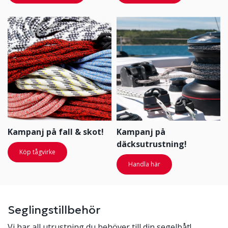
Kampanj på fall & skot!
Kampanj på
däcksutrustning!
Köp tågvirke
Handla här
Seglingstillbehör
Vi har all utrustning du behöver till din segelbåt!