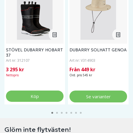
STÖVEL DUBARRY HOBART
DUBARRY SOLHATT GENOA
37
Art nr:
312107
Art nr:
V314903
3 295 kr
Från 449 kr
Nettopris
Ord. pris 545 kr
Köp
Se varianter
Glöm inte flytvästen!