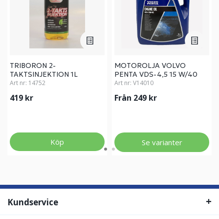
TRIBORON 2-
MOTOROLJA VOLVO
TAKTSINJEKTION 1L
PENTA VDS-4,5 15 W/40
Art nr:
14752
Art nr:
V14010
419 kr
Från 249 kr
Köp
Se varianter
Kundservice