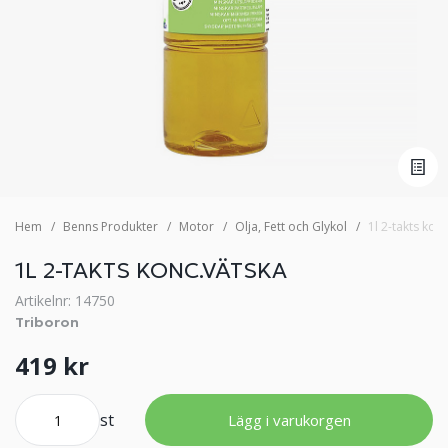
Hem
Benns Produkter
Motor
Olja, Fett och Glykol
1l 2-takts kon
1L 2-TAKTS KONC.VÄTSKA
Artikelnr: 14750
Triboron
419 kr
st
Lägg i varukorgen