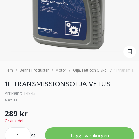
Hem
Benns Produkter
Motor
Olja, Fett och Glykol
1l transmissio
1L TRANSMISSIONSOLJA VETUS
Artikelnr: 14843
Vetus
289 kr
Orginaldel
st
Lägg i varukorgen