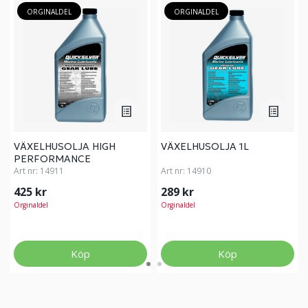
ORGINALDEL
ORGINALDEL
VÄXELHUSOLJA HIGH
VÄXELHUSOLJA 1L
PERFORMANCE
Art nr:
14911
Art nr:
14910
425 kr
289 kr
Orginaldel
Orginaldel
Köp
Köp