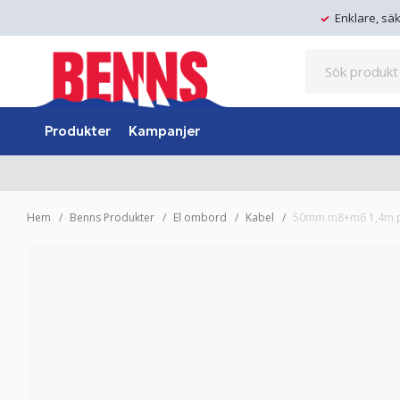
Enklare, sä
Produkter
Kampanjer
Hem
Benns Produkter
El ombord
Kabel
50mm m8+m6 1,4m p