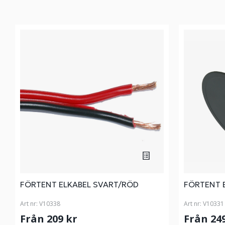
FÖRTENT ELKABEL SVART/RÖD
FÖRTENT 
Art nr:
V10338
Art nr:
V10331
Från 209 kr
Från 24