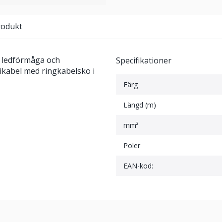
rodukt
a ledförmåga och
Specifikationer
ikabel med ringkabelsko i
Färg
Längd (m)
mm²
Poler
EAN-kod: