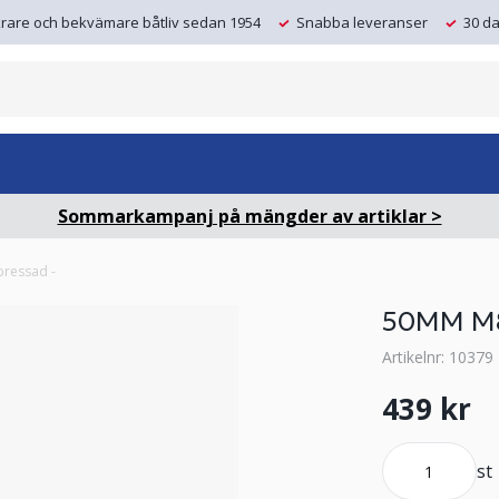
krare och bekvämare båtliv sedan 1954
Snabba leveranser
30 da
Sommarkampanj på mängder av artiklar >
ressad -
50MM M8
Artikelnr: 10379
439 kr
st