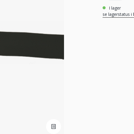
i lager
se lagerstatus i 