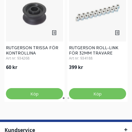
RUTGERSON TRISSA FÖR
RUTGERSON ROLL-LINK
KONTROLLINA
FÖR 32MM TRAVARE
Art nr:
934268
Art nr:
934188
60 kr
399 kr
Köp
Köp
Kundservice