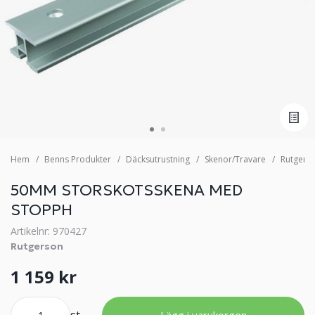
Hem
Benns Produkter
Däcksutrustning
Skenor/Travare
Rutgers
50MM STORSKOTSSKENA MED
STOPPH
Artikelnr: 970427
Rutgerson
1 159 kr