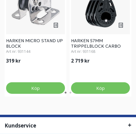
HARKEN MICRO STAND UP
HARKEN 57MM
BLOCK
TRIPPELBLOCK CARBO
Art nr:
931144
Art nr:
931168
319 kr
2 719 kr
Köp
Köp
Kundservice