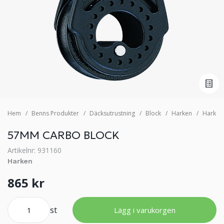
Hem
Benns Produkter
Däcksutrustning
Block
Harken
Harken
57MM CARBO BLOCK
Artikelnr: 931160
Harken
865 kr
st
Lägg i varukorgen