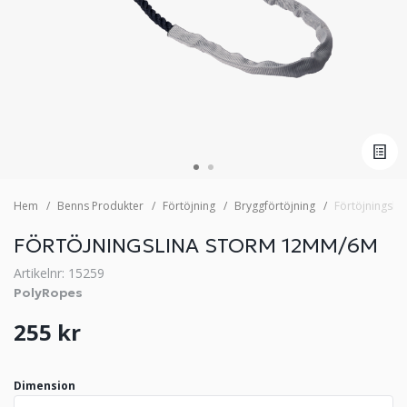
Hem
Benns Produkter
Förtöjning
Bryggförtöjning
Förtöjningsl
FÖRTÖJNINGSLINA STORM 12MM/6M
Artikelnr: 15259
PolyRopes
255 kr
Dimension