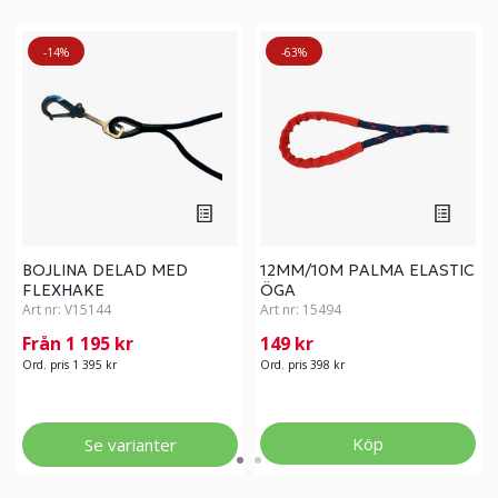
-14%
-63%
BOJLINA DELAD MED
12MM/10M PALMA ELASTIC
FLEXHAKE
ÖGA
Art nr:
V15144
Art nr:
15494
Från 1 195 kr
149 kr
Ord. pris 1 395 kr
Ord. pris 398 kr
Köp
Se varianter