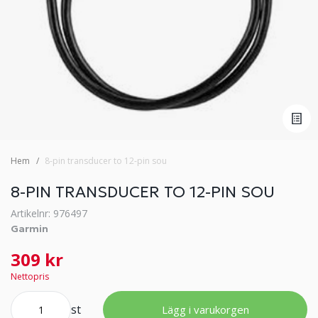
Hem
8-pin transducer to 12-pin sou
8-PIN TRANSDUCER TO 12-PIN SOU
Artikelnr: 976497
Garmin
309 kr
Nettopris
st
Lägg i varukorgen