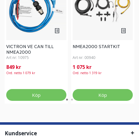
VICTRON VE CAN TILL
NMEA2000 STARTKIT
NMEA2000
Art nr:
10975
Art nr:
00940
849 kr
1 075 kr
Ord. netto 1 079 kr
Ord. netto 1 319 kr
Köp
Köp
Kundservice