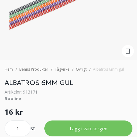
Hem
Benns Produkter
Tågvirke
Övrigt
Albatros 6mm gul
ALBATROS 6MM GUL
Artikelnr: 913171
Robline
16 kr
st
Lägg i varukorgen