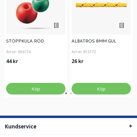
STOPPKULA RÖD
ALBATROS 8MM GUL
Art nr:
933174
Art nr:
913172
44 kr
26 kr
Köp
Köp
Kundservice