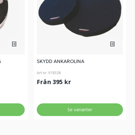
G
SKYDD ANKAROLINA
Art nr:
V18538
Från 395 kr
Se varianter