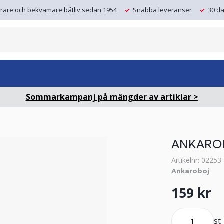
krare och bekvämare båtliv sedan 1954
Snabba leveranser
30 da
Sommarkampanj på mängder av artiklar >
ANKARO
Artikelnr: 02253
Ankaroboj
159 kr
st