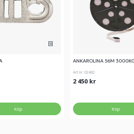
A
ANKAROLINA 56M 3000K
Art nr:
02482
2 450 kr
Köp
Köp