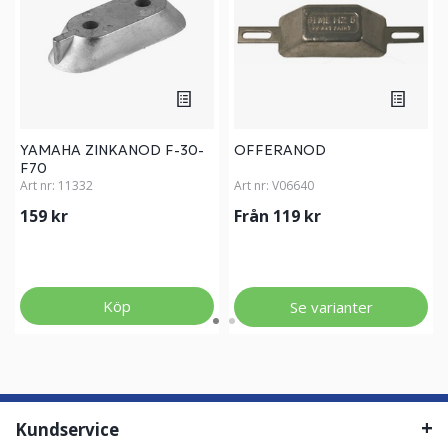
YAMAHA ZINKANOD F-30-
OFFERANOD
F70
Art nr:
11332
Art nr:
V06640
159 kr
Från 119 kr
Köp
Se varianter
Kundservice