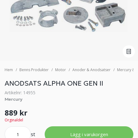
Hem
Benns Produkter
Motor
Anoder & Anodsatser
Mercury & M
ANODSATS ALPHA ONE GEN II
Artikelnr: 14955
Mercury
889 kr
Orginaldel
st
Lägg i varukorgen