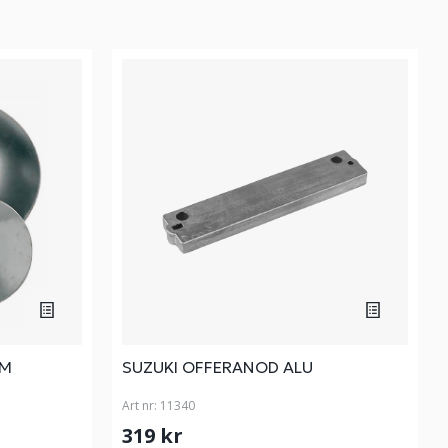
MM
SUZUKI OFFERANOD ALU
Art nr:
11340
319 kr