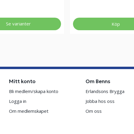
Se varianter
Köp
Mitt konto
Om Benns
Bli medlem/skapa konto
Erlandsons Brygga
Logga in
Jobba hos oss
Om medlemskapet
Om oss