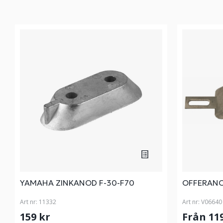
YAMAHA ZINKANOD F-30-F70
OFFERAN
Art nr:
11332
Art nr:
V06640
159 kr
Från 11