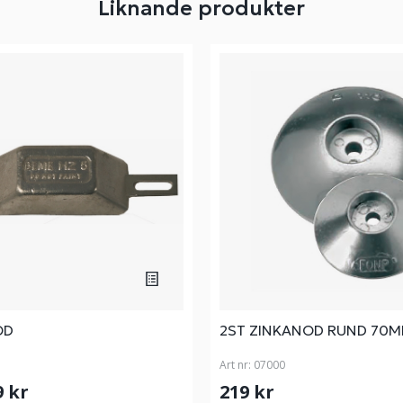
Liknande produkter
OD
2ST ZINKANOD RUND 70
Art nr:
07000
9 kr
219 kr