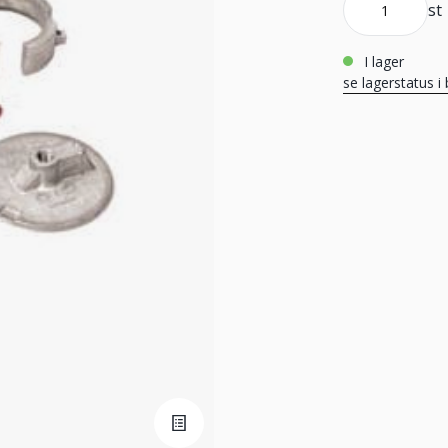
st
i lager
se lagerstatus i 