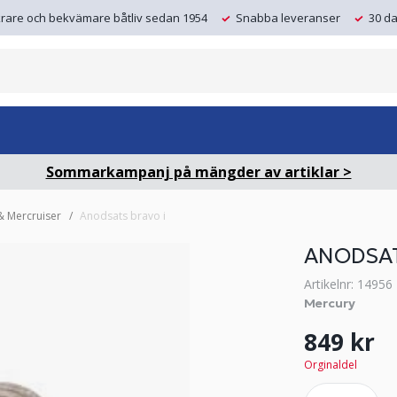
krare och bekvämare båtliv sedan 1954
Snabba leveranser
30 da
Sommarkampanj på mängder av artiklar >
& Mercruiser
Anodsats bravo i
ANODSAT
Artikelnr: 14956
Mercury
849 kr
Orginaldel