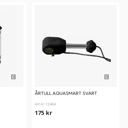
ÅRTULL AQUASMART SVART
Art nr:
12464
175 kr