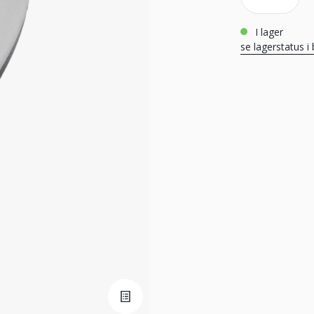
i lager
se lagerstatus i 