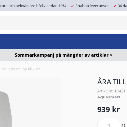
krare och bekvämare båtliv sedan 1954
Snabba leveranser
30 da
Sommarkampanj på mängder av artiklar >
ill aquasmart upp till 2,4m
ÅRA TIL
Artikelnr: 10421
Aquasmart
939 kr
st