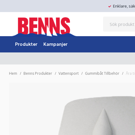
Enklare, sä
Produkter
Kampanjer
Hem
Benns Produkter
Vattensport
Gummibåt Tillbehör
Åra t