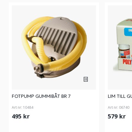
FOTPUMP GUMMIBÅT BR 7
LIM TILL
Art nr:
10484
Art nr:
06740
495 kr
579 kr