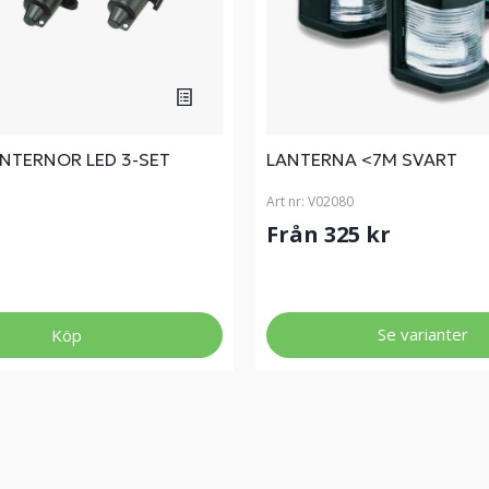
ANTERNOR LED 3-SET
LANTERNA <7M SVART
Art nr:
V02080
Från 325 kr
Se varianter
Köp