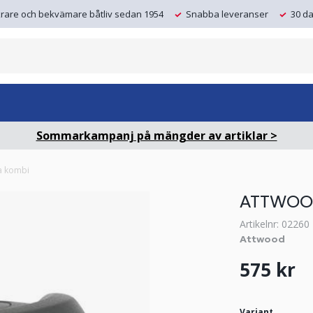
krare och bekvämare båtliv sedan 1954
Snabba leveranser
30 da
Sommarkampanj på mängder av artiklar >
a kombi
ATTWOO
Artikelnr: 02260
Attwood
575 kr
Variant