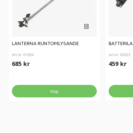
LANTERNA RUNTOMLYSANDE
BATTERIL
Art nr:
01994
Art nr:
02023
685 kr
459 kr
Köp