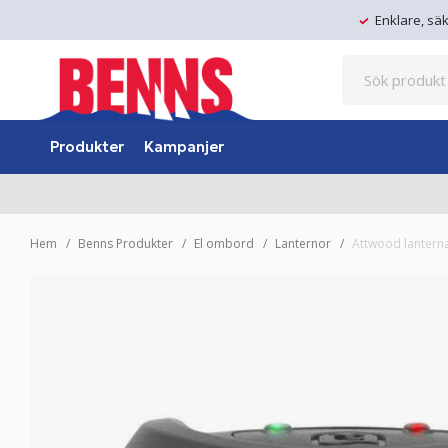
Enklare, sä
Produkter
Kampanjer
Hem
Benns Produkter
El ombord
Lanternor
Attwood lantern