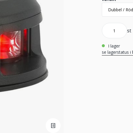
st
i lager
se lagerstatus i 