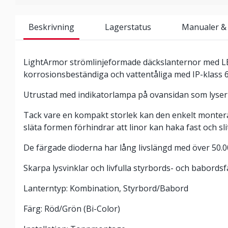
Beskrivning
Lagerstatus
Manualer &
LightArmor strömlinjeformade däckslanternor med L
korrosionsbeständiga och vattentåliga med IP-klass 6
Utrustad med indikatorlampa på ovansidan som lyser
Tack vare en kompakt storlek kan den enkelt monter
släta formen förhindrar att linor kan haka fast och sl
De färgade dioderna har lång livslängd med över 50.0
Skarpa lysvinklar och livfulla styrbords- och babords
Lanterntyp: Kombination, Styrbord/Babord
Färg: Röd/Grön (Bi-Color)