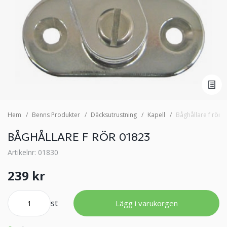
Hem
Benns Produkter
Däcksutrustning
Kapell
Båghållare f rör 
BÅGHÅLLARE F RÖR 01823
Artikelnr: 01830
239 kr
st
Lägg i varukorgen