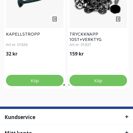
KAPELLSTROPP
TRYCKKNAPP
10ST+VERKTYG
Art nr:
01836
Art nr:
01837
32 kr
159 kr
Köp
Köp
Kundservice