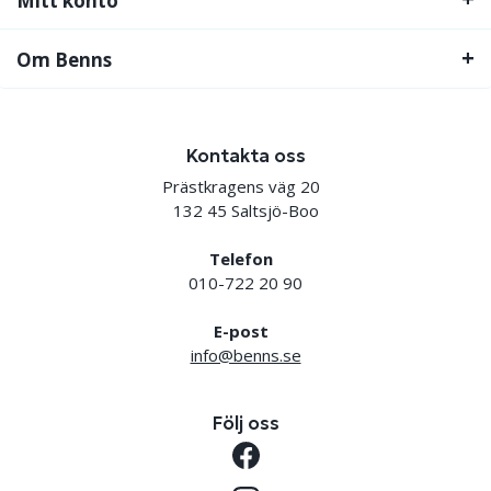
Mitt konto
Om Benns
Kontakta oss
Prästkragens väg 20
132 45 Saltsjö-Boo
Telefon
010-722 20 90
E-post
info@benns.se
Följ oss