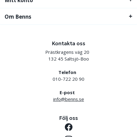
Mitt konto
Om Benns
Kontakta oss
Prästkragens väg 20
132 45 Saltsjö-Boo
Telefon
010-722 20 90
E-post
info@benns.se
Följ oss