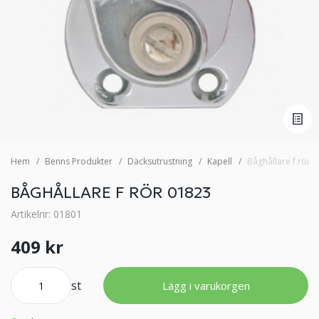
Hem
Benns Produkter
Däcksutrustning
Kapell
Båghållare f rör 
BÅGHÅLLARE F RÖR 01823
Artikelnr: 01801
409 kr
st
Lägg i varukorgen