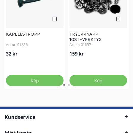
KAPELLSTROPP
TRYCKKNAPP
10ST+VERKTYG
Art nr:
01836
Art nr:
01837
32 kr
159 kr
Köp
Köp
Kundservice