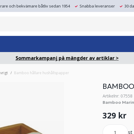
krare och bekvämare båtliv sedan 1954
Snabba leveranser
30 da
Sommarkampanj på mängder av artiklar >
vrigt
Bamboo hållare hushållspapper
BAMBOO
Artikelnr: 07558
Bamboo Marin
329 kr
st