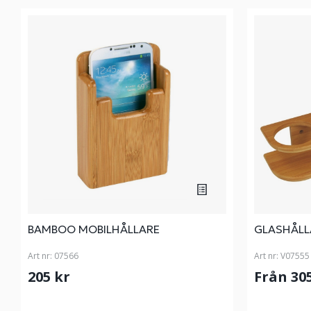
BAMBOO MOBILHÅLLARE
GLASHÅLL
Art nr:
07566
Art nr:
V07555
205 kr
Från 30