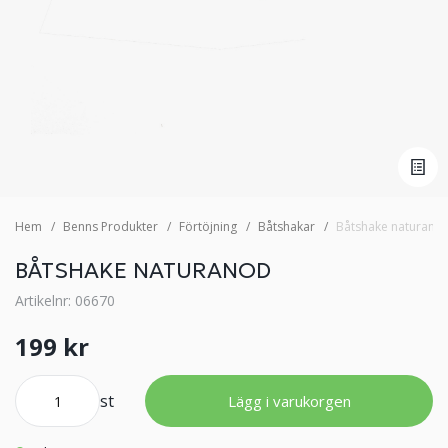
Hem
Benns Produkter
Förtöjning
Båtshakar
Båtshake naturano
BÅTSHAKE NATURANOD
Artikelnr: 06670
199 kr
st
Lägg i varukorgen