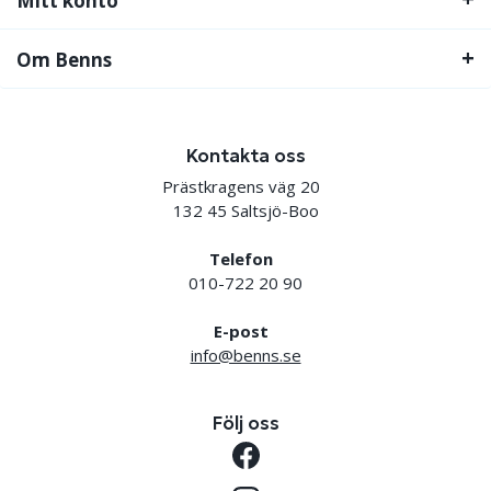
Mitt konto
Om Benns
Kontakta oss
Prästkragens väg 20
132 45 Saltsjö-Boo
Telefon
010-722 20 90
E-post
info@benns.se
Följ oss