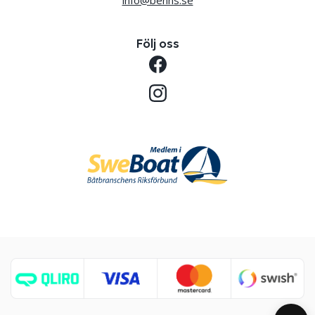
info@benns.se
Följ oss