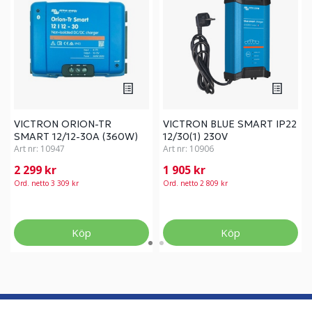
VICTRON ORION-TR
VICTRON BLUE SMART IP22
SMART 12/12-30A (360W)
12/30(1) 230V
Art nr:
10947
Art nr:
10906
2 299 kr
1 905 kr
Ord. netto 3 309 kr
Ord. netto 2 809 kr
Köp
Köp