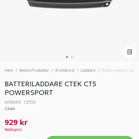
Hem
Benns Produkter
El ombord
Laddare
Batteriladdare ctek 
BATTERILADDARE CTEK CT5
POWERSPORT
Artikelnr: 12950
Ctek
929 kr
Nettopris