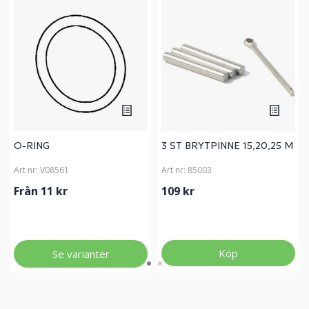
O-RING
3 ST BRYTPINNE 15,20,25 M
Art nr:
V08561
Art nr:
85003
Från 11 kr
109 kr
Köp
Se varianter