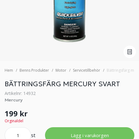
Hem
Benns Produkter
Motor
Servicetillbehör
Bättringsfärg merc
BÄTTRINGSFÄRG MERCURY SVART
Artikelnr: 14932
Mercury
199 kr
Orginaldel
st
Lägg i varukorgen