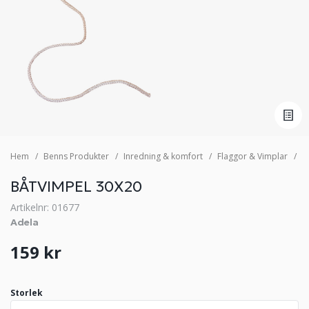
Hem
Benns Produkter
Inredning & komfort
Flaggor & Vimplar
B
BÅTVIMPEL 30X20
Artikelnr: 01677
Adela
159 kr
Storlek