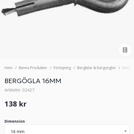
Hem
Benns Produkter
Förtöjning
Bergkilar & bergsöglor
Bergö
BERGÖGLA 16MM
Artikelnr: 02427
138 kr
Dimension