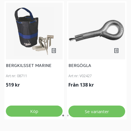
BERGKILSSET MARINE
BERGÖGLA
Art nr:
08711
Art nr:
V02427
519 kr
Från 138 kr
Köp
Se varianter