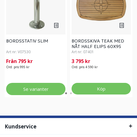
BORDSSTATIV SLIM
BORDSSKIVA TEAK MED
NÅT HALF ELIPS 60X95
Art nr:
V07530
Art nr:
07401
Från 795 kr
3 795 kr
Ord. pris 995 kr
Ord. pris 4 590 kr
Köp
Se varianter
Kundservice