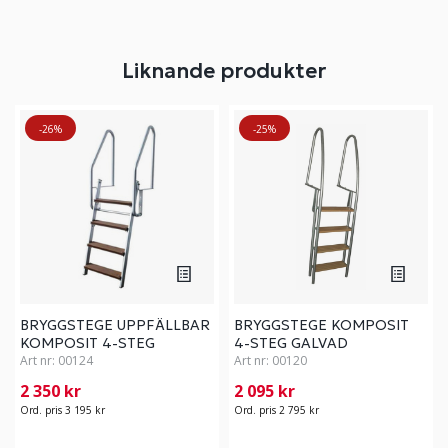
Liknande produkter
-26%
-25%
BRYGGSTEGE UPPFÄLLBAR
BRYGGSTEGE KOMPOSIT
KOMPOSIT 4-STEG
4-STEG GALVAD
Art nr:
00124
Art nr:
00120
2 350 kr
2 095 kr
Ord. pris 3 195 kr
Ord. pris 2 795 kr