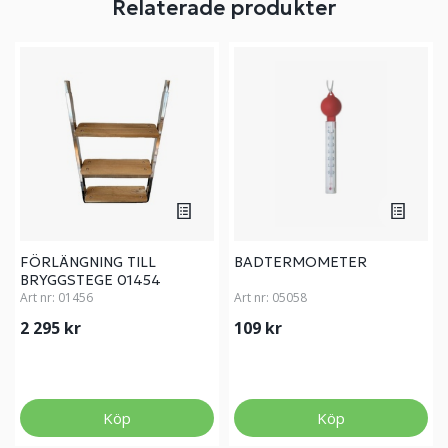
Relaterade produkter
FÖRLÄNGNING TILL
BADTERMOMETER
BRYGGSTEGE 01454
Art nr:
01456
Art nr:
05058
2 295 kr
109 kr
Köp
Köp