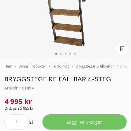
Hem
Benns Produkter
Förtöjning
Bryggstegar & tillbehör
Bryggs
BRYGGSTEGE RF FÄLLBAR 4-STEG
Artikelnr: 01454
4 995 kr
Ord. pris 5 995 kr
st
Lägg i varukorgen