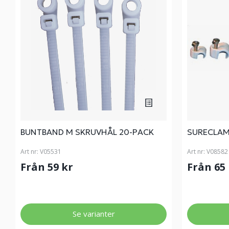
BUNTBAND M SKRUVHÅL 20-PACK
SURECLAM
Art nr:
V05531
Art nr:
V08582
Från 59 kr
Från 65
Se varianter