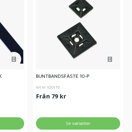
K
BUNTBANDSFÄSTE 10-P
Art nr:
V20170
Från 79 kr
Se varianter