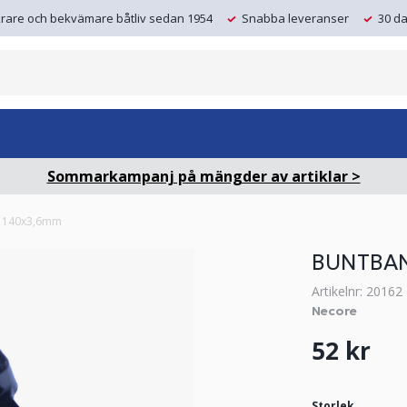
krare och bekvämare båtliv sedan 1954
Snabba leveranser
30 da
Sommarkampanj på mängder av artiklar >
p 140x3,6mm
BUNTBAN
Artikelnr: 20162
Necore
52 kr
Storlek