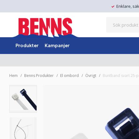
Enklare, sä
Produkter
Kampanjer
Hem
Benns Produkter
El ombord
Övrigt
Buntband svart 25-