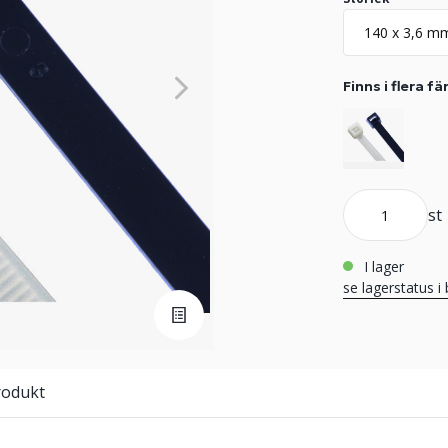
Finns i flera fä
st
i lager
se lagerstatus i 
rodukt