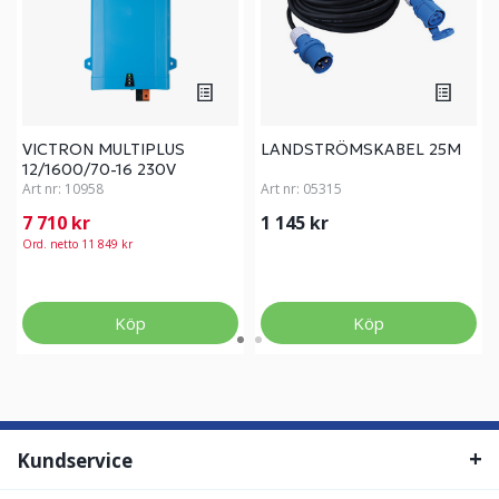
VICTRON MULTIPLUS
LANDSTRÖMSKABEL 25M
12/1600/70-16 230V
Art nr:
10958
Art nr:
05315
7 710 kr
1 145 kr
Ord. netto 11 849 kr
Köp
Köp
Kundservice