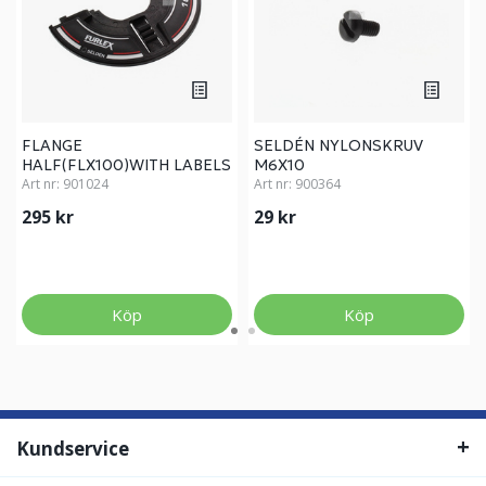
FLANGE
SELDÉN NYLONSKRUV
HALF(FLX100)WITH LABELS
M6X10
Art nr:
901024
Art nr:
900364
295 kr
29 kr
Köp
Köp
Kundservice