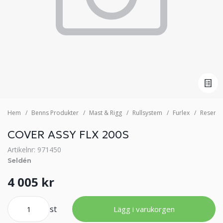
Hem
Benns Produkter
Mast & Rigg
Rullsystem
Furlex
Reservd
COVER ASSY FLX 200S
Artikelnr: 971450
Seldén
4 005 kr
st
Lägg i varukorgen