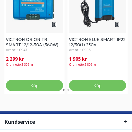
VICTRON ORION-TR
VICTRON BLUE SMART IP22
SMART 12/12-30A (360W)
12/30(1) 230V
Art nr:
10947
Art nr:
10906
2 299 kr
1 905 kr
Ord. netto 3 309 kr
Ord. netto 2 809 kr
Köp
Köp
Kundservice