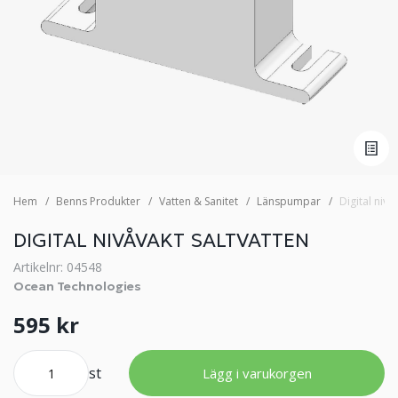
Hem
Benns Produkter
Vatten & Sanitet
Länspumpar
Digital nivå
DIGITAL NIVÅVAKT SALTVATTEN
Artikelnr: 04548
Ocean Technologies
595 kr
st
Lägg i varukorgen