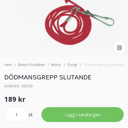
Hem
Benns Produkter
Motor
Övrigt
Dödmansgrepp slutande
DÖDMANSGREPP SLUTANDE
Artikelnr: 06639
189 kr
st
Lägg i varukorgen