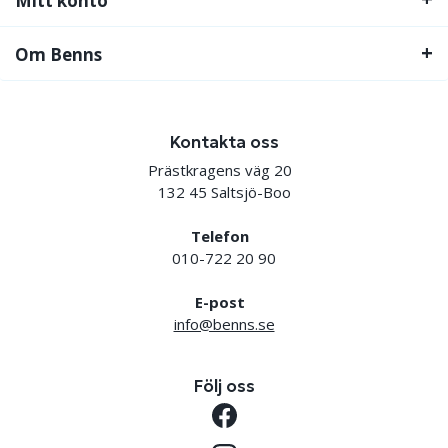
Mitt konto
Om Benns
Kontakta oss
Prästkragens väg 20
132 45 Saltsjö-Boo
Telefon
010-722 20 90
E-post
info@benns.se
Följ oss