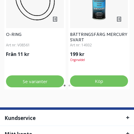
O-RING
BÄTTRINGSFÄRG MERCURY
SVART
Art nr:
V08561
Art nr:
14932
Från 11 kr
199 kr
Orginaldel
Köp
Se varianter
Kundservice