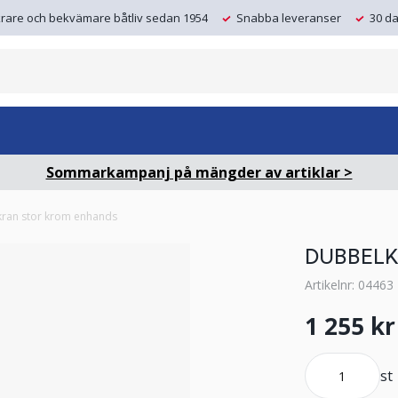
krare och bekvämare båtliv sedan 1954
Snabba leveranser
30 da
Sommarkampanj på mängder av artiklar >
ran stor krom enhands
DUBBEL
Artikelnr: 04463
1 255 kr
st