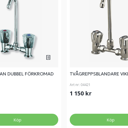
AN DUBBEL FÖRKROMAD
TVÅGREPPSBLANDARE VIK
Art nr:
04421
1 150 kr
Köp
Köp