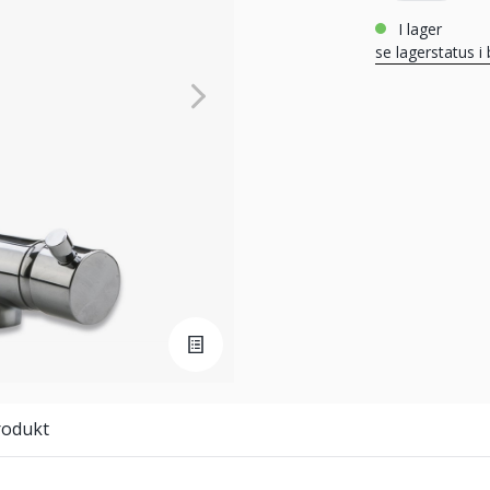
i lager
se lagerstatus i 
rodukt