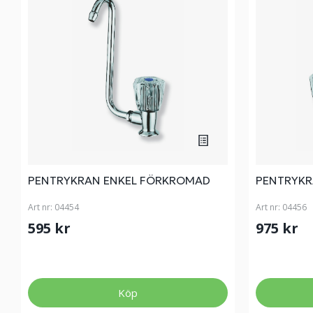
PENTRYKRAN ENKEL FÖRKROMAD
PENTRYKR
Art nr:
04454
Art nr:
04456
595 kr
975 kr
Köp