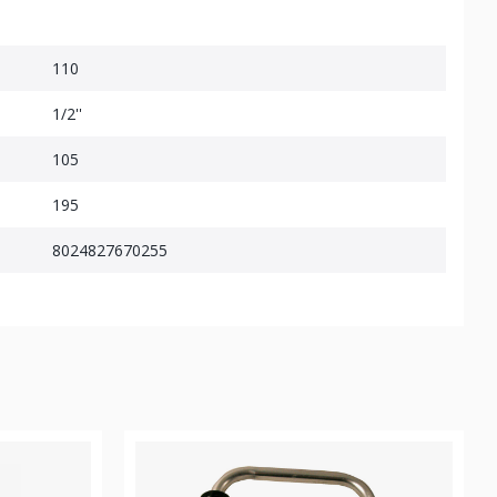
110
1/2''
105
195
8024827670255