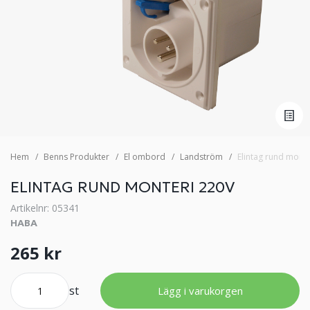
Hem
Benns Produkter
El ombord
Landström
Elintag rund monte
ELINTAG RUND MONTERI 220V
Artikelnr: 05341
HABA
265 kr
st
Lägg i varukorgen