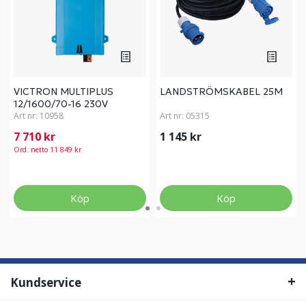
VICTRON MULTIPLUS
LANDSTRÖMSKABEL 25M
12/1600/70-16 230V
Art nr:
10958
Art nr:
05315
7 710 kr
1 145 kr
Ord. netto 11 849 kr
Köp
Köp
Kundservice