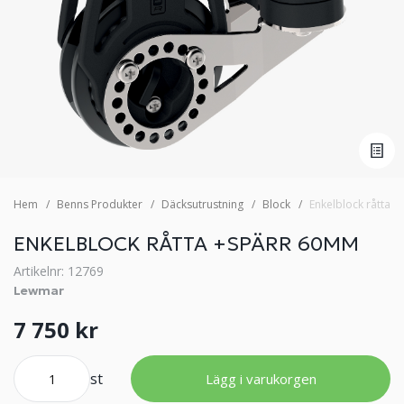
Hem
Benns Produkter
Däcksutrustning
Block
Enkelblock råtta 
ENKELBLOCK RÅTTA +SPÄRR 60MM
Artikelnr: 12769
Lewmar
7 750 kr
st
Lägg i varukorgen