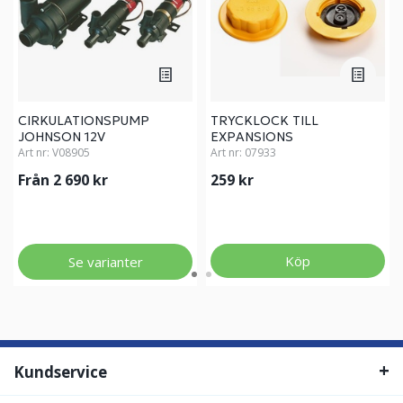
CIRKULATIONSPUMP
TRYCKLOCK TILL
JOHNSON 12V
EXPANSIONS
Art nr:
V08905
Art nr:
07933
Från 2 690 kr
259 kr
Köp
Se varianter
Kundservice