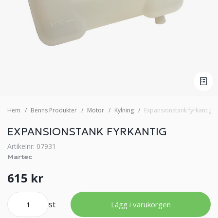
Hem
Benns Produkter
Motor
Kylning
Expansionstank fyrkantig
EXPANSIONSTANK FYRKANTIG
Artikelnr: 07931
Martec
615 kr
st
Lägg i varukorgen