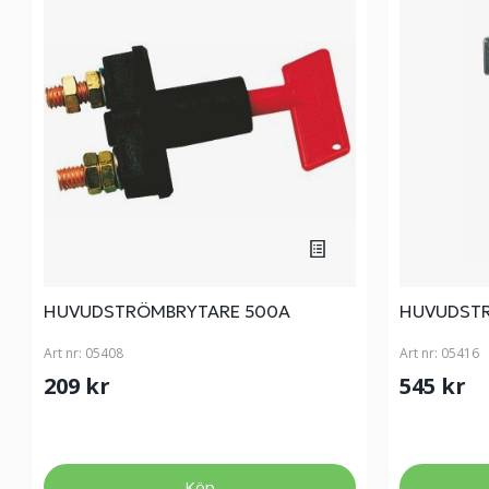
HUVUDSTRÖMBRYTARE 500A
HUVUDSTR
Art nr:
05408
Art nr:
05416
209 kr
545 kr
Köp