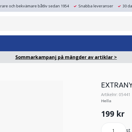
krare och bekvämare båtliv sedan 1954
Snabba leveranser
30 da
Sommarkampanj på mängder av artiklar >
EXTRAN
Artikelnr: 05441
Hella
199 kr
st