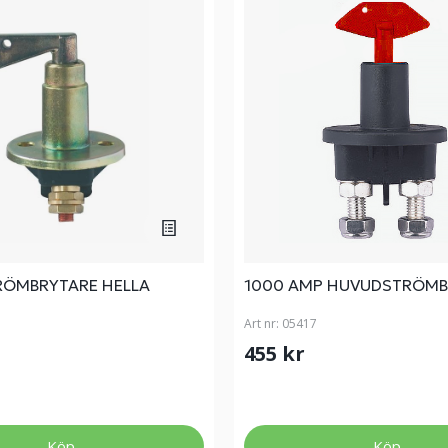
ÖMBRYTARE HELLA
1000 AMP HUVUDSTRÖMB
Art nr:
05417
455 kr
Köp
Köp