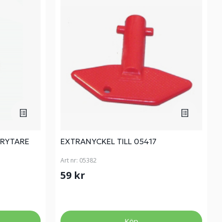
RYTARE
EXTRANYCKEL TILL 05417
Art nr:
05382
59 kr
Köp